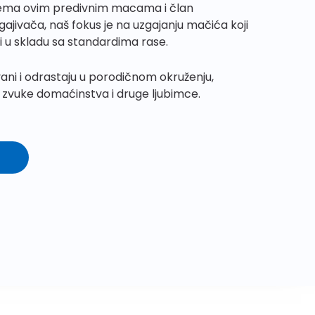
prema ovim predivnim macama i član
jivača, naš fokus je na uzgajanju mačića koji
i i u skladu sa standardima rase.
ovani i odrastaju u porodičnom okruženju,
u, zvuke domaćinstva i druge ljubimce.