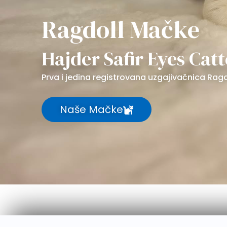
Ragdoll Mačke
Hajder Safir Eyes Cat
Prva i jedina registrovana uzgajivačnica Ragd
Naše Mačke