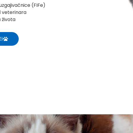
 uzgajivačnice (FIFe)
d veterinara
 života
ći