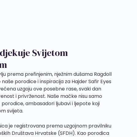
djekuje Svijetom
om
avlju prema prefinjenim, nježnim dušama Ragdoll
naše porodice i inspiracija za Hajder Safir Eyes
većena uzgoju ove posebne rase, svaki dan
irenost i privrženost. Naše mačke nisu samo
e porodice, ambasadori ljubavi i ljepote koji
m svijeta.
nica je registrovana prema uzgojnom pravilniku
oloških Društava Hrvatske (SFDH). Kao porodica