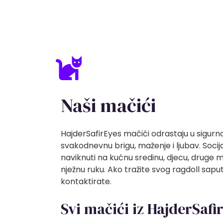
Naši mačići
HajderSafirEyes mačići odrastaju u sigur
svakodnevnu brigu, maženje i ljubav. Socija
naviknuti na kućnu sredinu, djecu, druge 
nježnu ruku. Ako tražite svog ragdoll sapu
kontaktirate.
Svi mačići iz HajderSafi