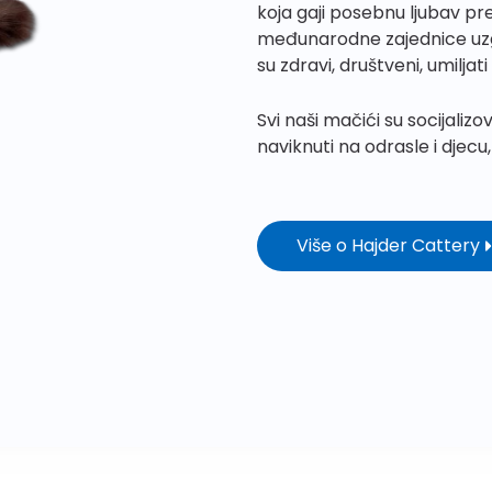
koja gaji posebnu ljubav 
međunarodne zajednice uzga
su zdravi, društveni, umiljat
Svi naši mačići su socijaliz
naviknuti na odrasle i djec
Više o Hajder Cattery