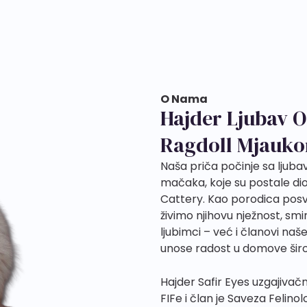
O Nama
Hajder Ljubav O
Ragdoll Mjauk
Naša priča počinje sa ljub
mačaka, koje su postale dio 
Cattery. Kao porodica pos
živimo njihovu nježnost, sm
ljubimci – već i članovi naš
unose radost u domove širo
Hajder Safir Eyes uzgajivač
FIFe i član je Saveza Felin