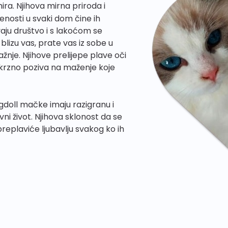
ira. Njihova mirna priroda i
nosti u svaki dom čine ih
ju društvo i s lakoćom se
izu vas, prate vas iz sobe u
žnje. Njihove prelijepe plave oči
o krzno poziva na maženje koje
gdoll mačke imaju razigranu i
ni život. Njihova sklonost da se
replaviće ljubavlju svakog ko ih