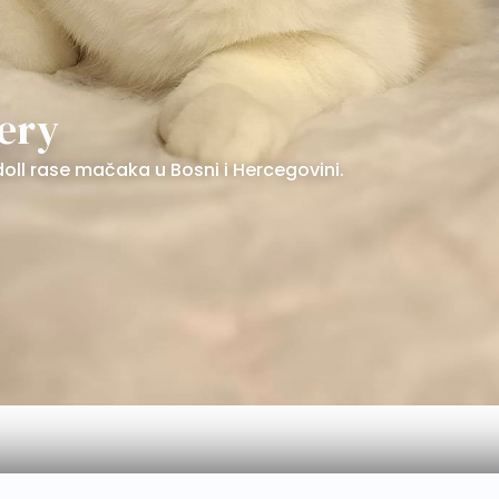
tery
oll rase mačaka u Bosni i Hercegovini.