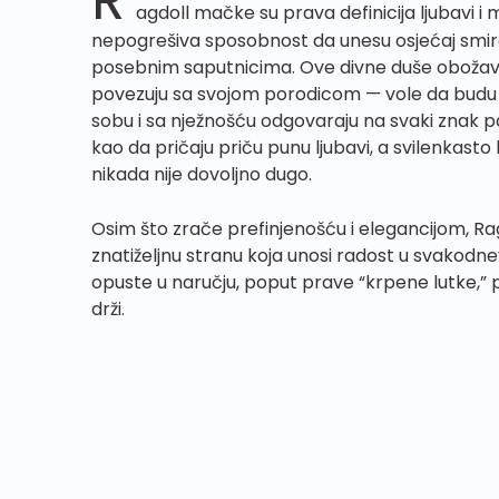
agdoll mačke su prava definicija ljubavi i m
nepogrešiva sposobnost da unesu osjećaj smire
posebnim saputnicima. Ove divne duše obožava
povezuju sa svojom porodicom — vole da budu bl
sobu i sa nježnošću odgovaraju na svaki znak pa
kao da pričaju priču punu ljubavi, a svilenkast
nikada nije dovoljno dugo.
Osim što zrače prefinjenošću i elegancijom, Ra
znatiželjnu stranu koja unosi radost u svakodnev
opuste u naručju, poput prave “krpene lutke,” p
drži.