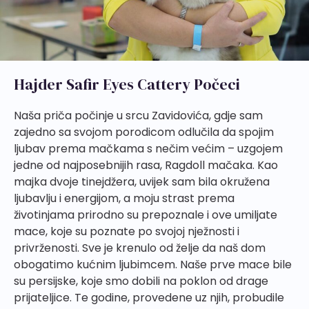
Hajder Safir Eyes Cattery Počeci
Naša priča počinje u srcu Zavidovića, gdje sam
zajedno sa svojom porodicom odlučila da spojim
ljubav prema mačkama s nečim većim – uzgojem
jedne od najposebnijih rasa, Ragdoll mačaka. Kao
majka dvoje tinejdžera, uvijek sam bila okružena
ljubavlju i energijom, a moju strast prema
životinjama prirodno su prepoznale i ove umiljate
mace, koje su poznate po svojoj nježnosti i
privrženosti. Sve je krenulo od želje da naš dom
obogatimo kućnim ljubimcem. Naše prve mace bile
su persijske, koje smo dobili na poklon od drage
prijateljice. Te godine, provedene uz njih, probudile