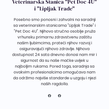
Veterinarska Stanica "Pet Doc 4U"
i "Lipljak Trade"
Posebno smo ponosni i zahvalni na saradnji
sa veterinarskim stanicama "Lipljak Trade" i
"Pet Doc 4U". Njihovo stručno osoblje pruža
vrhunsku primarnu zdravstvenu zaštitu
našim ljubimcima, prateći njihov razvoj i
osiguravajući njihovo zdravlje. Njihova
dostupnost 24 sata dnevno donosi nam mir i
sigurnost da su naše mačke uvijek u
najboljim rukama. Pored toga, saradnja sa
ovakvim profesionalcima omogućava nam
da održimo najviše standarde u uzgoju i njezi
naših ragdolla.
F
F
a
a
c
c
e
e
b
b
o
o