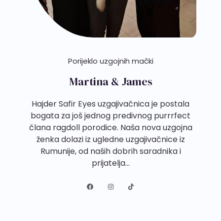
Porijeklo uzgojnih mački
Martina & James
Hajder Safir Eyes uzgajivačnica je postala
bogata za još jednog predivnog purrrfect
člana ragdoll porodice. Naša nova uzgojna
ženka dolazi iz ugledne uzgajivačnice iz
Rumunije, od naših dobrih saradnika i
prijatelja...
F
I
T
a
n
i
c
s
k
e
t
t
b
a
o
o
g
k
o
r