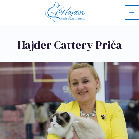
Skip
Ma
to
content
Me
Hajder Cattery Priča