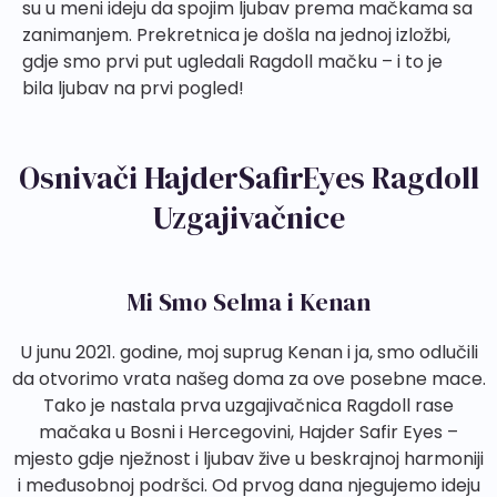
su u meni ideju da spojim ljubav prema mačkama sa
zanimanjem. Prekretnica je došla na jednoj izložbi,
gdje smo prvi put ugledali Ragdoll mačku – i to je
bila ljubav na prvi pogled!
Osnivači HajderSafirEyes Ragdoll
Uzgajivačnice
Mi Smo Selma i Kenan
U junu 2021. godine, moj suprug Kenan i ja, smo odlučili
da otvorimo vrata našeg doma za ove posebne mace.
Tako je nastala prva uzgajivačnica Ragdoll rase
mačaka u Bosni i Hercegovini, Hajder Safir Eyes –
mjesto gdje nježnost i ljubav žive u beskrajnoj harmoniji
i međusobnoj podršci. Od prvog dana njegujemo ideju